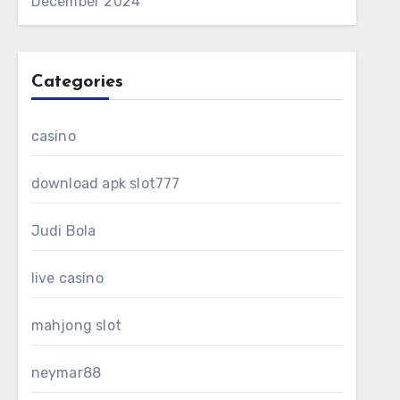
December 2024
Categories
casino
download apk slot777
Judi Bola
live casino
mahjong slot
neymar88