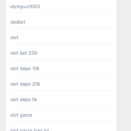
olympus1000
sbobet
slot
slot bet 200
slot depo 10k
slot depo 20k
slot depo 5k
slot gacor
slot gacor hari ini