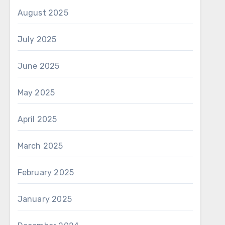
August 2025
July 2025
June 2025
May 2025
April 2025
March 2025
February 2025
January 2025