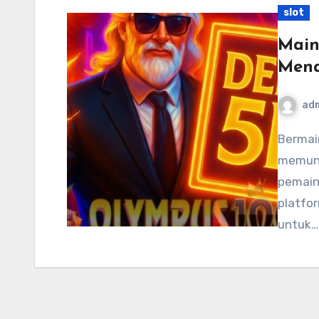
slot
Main
Mena
ad
Bermain slot dengan modal kecil kini semakin
memung
pemain
platfor
untuk…