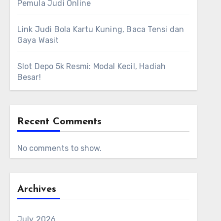
Pemula Judi Online
Link Judi Bola Kartu Kuning, Baca Tensi dan
Gaya Wasit
Slot Depo 5k Resmi: Modal Kecil, Hadiah
Besar!
Recent Comments
No comments to show.
Archives
July 2026