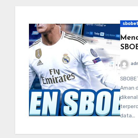
sbobe
Mena
SBOB
ad
SBOBET Indonesia: Situs Judi Bola Terbesar yang
Aman d
dikenal
terper
data…