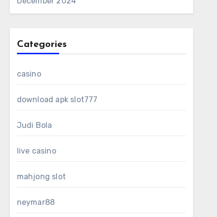
December 2024
Categories
casino
download apk slot777
Judi Bola
live casino
mahjong slot
neymar88