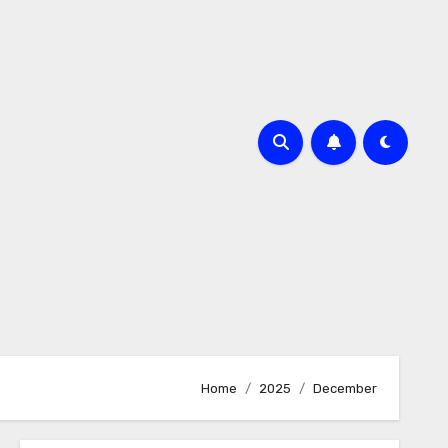
Home
2025
December