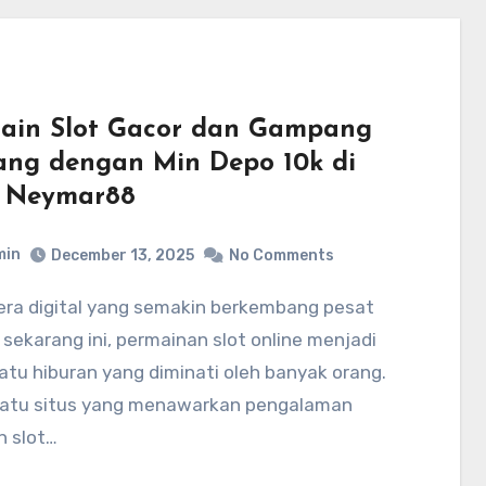
ain Slot Gacor dan Gampang
ng dengan Min Depo 10k di
s Neymar88
min
December 13, 2025
No Comments
 sekarang ini, permainan slot online menjadi
atu hiburan yang diminati oleh banyak orang.
satu situs yang menawarkan pengalaman
n slot…