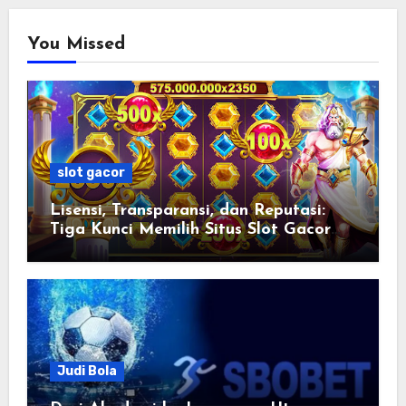
You Missed
slot gacor
Lisensi, Transparansi, dan Reputasi:
Tiga Kunci Memilih Situs Slot Gacor
yang Kredibel
Judi Bola