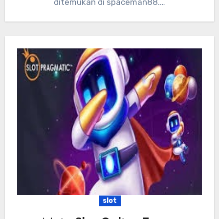
ditemukan di spaceman88.…
slot