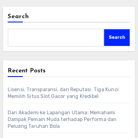
Search
Search
Recent Posts
Lisensi, Transparansi, dan Reputasi: Tiga Kunci
Memilih Situs Slot Gacor yang Kredibel
Dari Akademi ke Lapangan Utama: Memahami
Dampak Pemain Muda terhadap Performa dan
Peluang Taruhan Bola