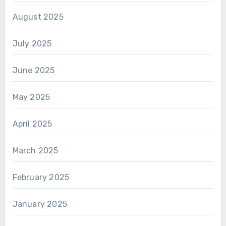
August 2025
July 2025
June 2025
May 2025
April 2025
March 2025
February 2025
January 2025