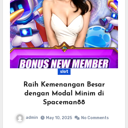
slot
Raih Kemenangan Besar
dengan Modal Minim di
Spaceman88
admin
May 10, 2025
No Comments