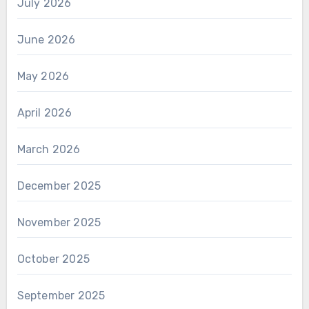
July 2026
June 2026
May 2026
April 2026
March 2026
December 2025
November 2025
October 2025
September 2025