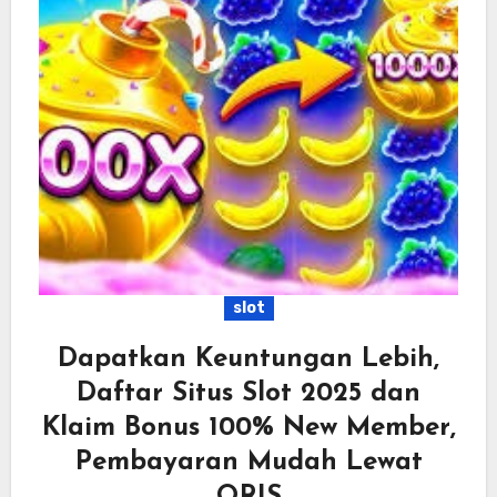
slot
Dapatkan Keuntungan Lebih,
Daftar Situs Slot 2025 dan
Klaim Bonus 100% New Member,
Pembayaran Mudah Lewat