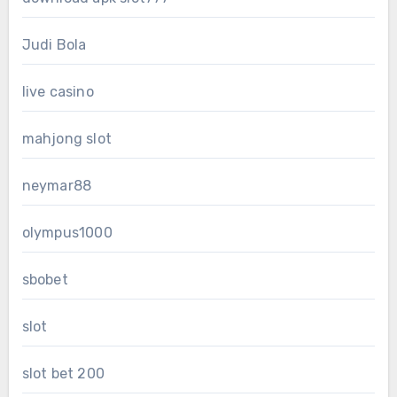
Judi Bola
live casino
mahjong slot
neymar88
olympus1000
sbobet
slot
slot bet 200