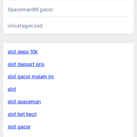
Spaceman88 gacor
Uncategorized
slot depo 10k
slot deposit qris
slot gacor malam ini
slot
slot spaceman
slot bet kecil
slot gacor