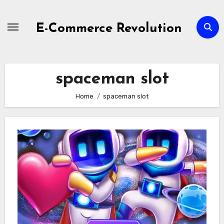
Skip
to
E-Commerce Revolution
content
spaceman slot
Home
spaceman slot