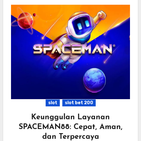
slot
slot bet 200
Keunggulan Layanan
SPACEMAN88: Cepat, Aman,
dan Terpercaya