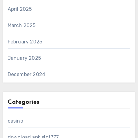
April 2025
March 2025
February 2025
January 2025
December 2024
Categories
casino
download apk slot777