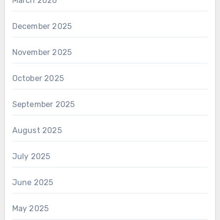
March 2026
December 2025
November 2025
October 2025
September 2025
August 2025
July 2025
June 2025
May 2025