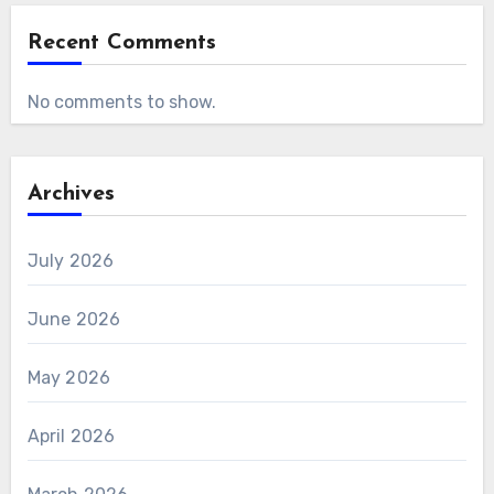
Recent Comments
No comments to show.
Archives
July 2026
June 2026
May 2026
April 2026