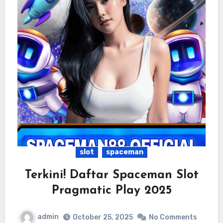
slot
spaceman
Terkini! Daftar Spaceman Slot
Pragmatic Play 2025
admin
October 25, 2025
No Comments