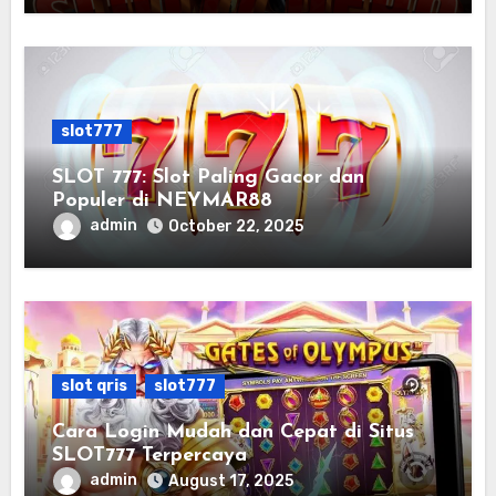
slot777
SLOT 777: Slot Paling Gacor dan
Populer di NEYMAR88
admin
October 22, 2025
slot qris
slot777
Cara Login Mudah dan Cepat di Situs
SLOT777 Terpercaya
admin
August 17, 2025