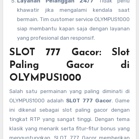
Layanan Pelanggan 24/7
Tidak perlu
khawatir jika mengalami kendala saat
bermain. Tim customer service OLYMPUS1000
siap membantu kapan saja dengan layanan
yang profesional dan responsif.
SLOT 777 Gacor: Slot
Paling Gacor di
OLYMPUS1000
Salah satu permainan yang paling diminati di
OLYMPUS1000 adalah
SLOT 777 Gacor
. Game
ini dikenal sebagai slot paling gacor dengan
tingkat RTP yang sangat tinggi. Dengan tema
klasik yang menarik serta fitur-fitur bonus yang
menguntungkan, SLOT 777 Gacor memberikan