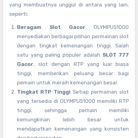
yang membuatnya unggul di antara yang lain,
seperti:
Beragam Slot Gacor
OLYMPUS1000
menyediakan berbagai pilihan permainan slot
dengan tingkat kemenangan tinggi. Salah
satu yang paling populer adalah
SLOT 777
Gacor
, slot dengan RTP yang luar biasa
tinggi, memberikan peluang besar bagi
pemain untuk meraih kemenangan besar.
Tingkat RTP Tinggi
Setiap permainan slot
yang tersedia di OLYMPUS1000 memiliki RTP
tinggi, sehingga pemain memiliki
kemungkinan lebih besar untuk
mendapatkan kemenangan yang konsisten