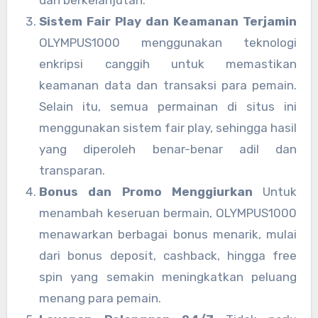
dan berkelanjutan.
Sistem Fair Play dan Keamanan Terjamin
OLYMPUS1000 menggunakan teknologi
enkripsi canggih untuk memastikan
keamanan data dan transaksi para pemain.
Selain itu, semua permainan di situs ini
menggunakan sistem fair play, sehingga hasil
yang diperoleh benar-benar adil dan
transparan.
Bonus dan Promo Menggiurkan
Untuk
menambah keseruan bermain, OLYMPUS1000
menawarkan berbagai bonus menarik, mulai
dari bonus deposit, cashback, hingga free
spin yang semakin meningkatkan peluang
menang para pemain.