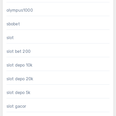
olympus1000
sbobet
slot
slot bet 200
slot depo 10k
slot depo 20k
slot depo 5k
slot gacor