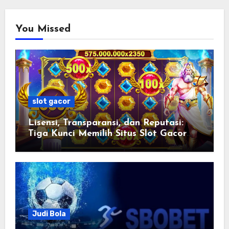
You Missed
slot gacor
Lisensi, Transparansi, dan Reputasi:
Tiga Kunci Memilih Situs Slot Gacor
yang Kredibel
Judi Bola