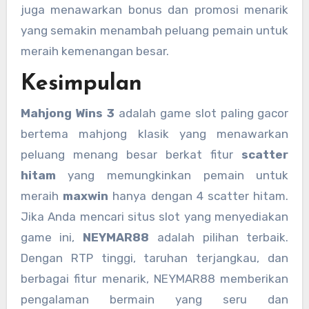
juga menawarkan bonus dan promosi menarik
yang semakin menambah peluang pemain untuk
meraih kemenangan besar.
Kesimpulan
Mahjong Wins 3
adalah game slot paling gacor
bertema mahjong klasik yang menawarkan
peluang menang besar berkat fitur
scatter
hitam
yang memungkinkan pemain untuk
meraih
maxwin
hanya dengan 4 scatter hitam.
Jika Anda mencari situs slot yang menyediakan
game ini,
NEYMAR88
adalah pilihan terbaik.
Dengan RTP tinggi, taruhan terjangkau, dan
berbagai fitur menarik, NEYMAR88 memberikan
pengalaman bermain yang seru dan