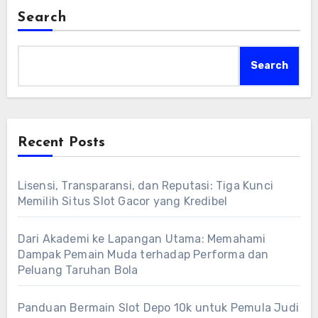
Search
Search
Recent Posts
Lisensi, Transparansi, dan Reputasi: Tiga Kunci
Memilih Situs Slot Gacor yang Kredibel
Dari Akademi ke Lapangan Utama: Memahami
Dampak Pemain Muda terhadap Performa dan
Peluang Taruhan Bola
Panduan Bermain Slot Depo 10k untuk Pemula Judi