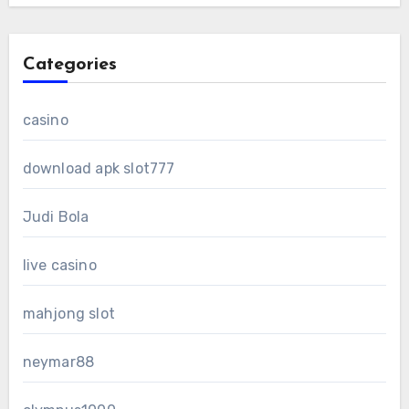
Categories
casino
download apk slot777
Judi Bola
live casino
mahjong slot
neymar88