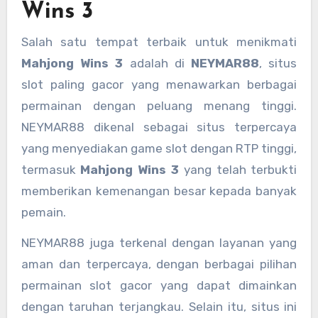
Wins 3
Salah satu tempat terbaik untuk menikmati
Mahjong Wins 3
adalah di
NEYMAR88
, situs
slot paling gacor yang menawarkan berbagai
permainan dengan peluang menang tinggi.
NEYMAR88 dikenal sebagai situs terpercaya
yang menyediakan game slot dengan RTP tinggi,
termasuk
Mahjong Wins 3
yang telah terbukti
memberikan kemenangan besar kepada banyak
pemain.
NEYMAR88 juga terkenal dengan layanan yang
aman dan terpercaya, dengan berbagai pilihan
permainan slot gacor yang dapat dimainkan
dengan taruhan terjangkau. Selain itu, situs ini