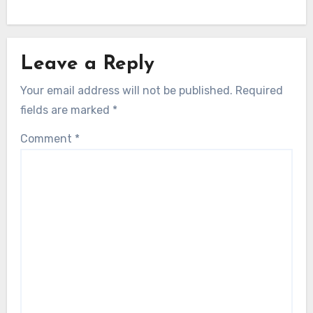
Leave a Reply
Your email address will not be published.
Required
fields are marked
*
Comment
*