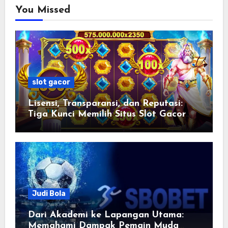
You Missed
slot gacor
Lisensi, Transparansi, dan Reputasi:
Tiga Kunci Memilih Situs Slot Gacor
yang Kredibel
Judi Bola
Dari Akademi ke Lapangan Utama:
Memahami Dampak Pemain Muda