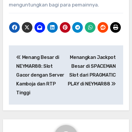
menguntungkan bagi para pemainnya.
Post
Menang Besar di
Menangkan Jackpot
navigation
NEYMAR88: Slot
Besar di SPACEMAN
Gacor dengan Server
Slot dari PRAGMATIC
Kamboja dan RTP
PLAY di NEYMAR88
Tinggi