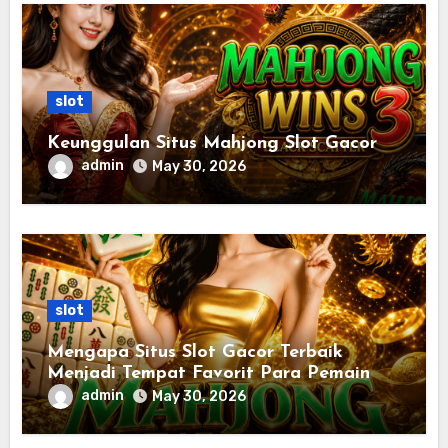
slot
Keunggulan Situs Mahjong Slot Gacor
admin
May 30, 2026
slot
Mengapa Situs Slot Gacor Terbaik
Menjadi Tempat Favorit Para Pemain
admin
May 30, 2026