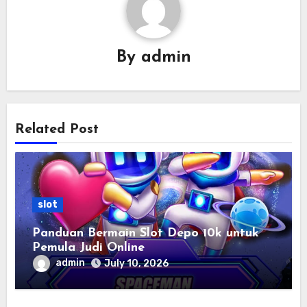
By
admin
Related Post
slot
Panduan Bermain Slot Depo 10k untuk
Pemula Judi Online
admin
July 10, 2026