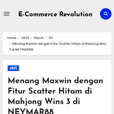
Skip
to
E-Commerce Revolution
content
Home
2025
March
30
Menang Maxwin dengan Fitur Scatter Hitam di Mahjong Wins
3 di NEYMAR88
slot
Menang Maxwin dengan
Fitur Scatter Hitam di
Mahjong Wins 3 di
NEYMAR88