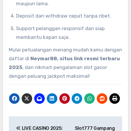
maupun lama.
Deposit dan withdraw cepat tanpa ribet.
Support pelanggan responsif dan siap
membantu kapan saja.
Mulai petualangan menang mudah kamu dengan
daftar di
Neymar88, situs link resmi terbaru
2025
, dan nikmati pengalaman slot gacor
dengan peluang jackpot maksimal!
Post
LIVE CASINO 2025:
Slot777 Gampang