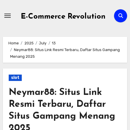
Skip
to
E-Commerce Revolution
content
Home
2025
July
13
Neymar88: Situs Link Resmi Terbaru, Daftar Situs Gampang
Menang 2025
slot
Neymar88: Situs Link
Resmi Terbaru, Daftar
Situs Gampang Menang
2025