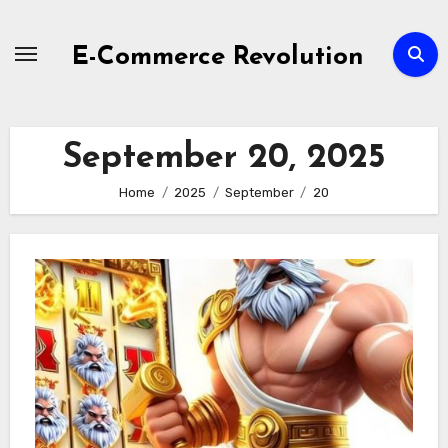
Skip
to
E-Commerce Revolution
content
September 20, 2025
Home
2025
September
20