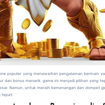
ur dan bonus menarik, game ini menjadi pilihan yang te
besar. Namun, untuk meraih kemenangan dan dompet ge
 tepat.