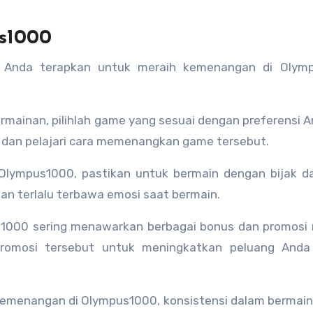
s1000
sa Anda terapkan untuk meraih kemenangan di Olym
rmainan, pilihlah game yang sesuai dengan preferensi 
 dan pelajari cara memenangkan game tersebut.
i Olympus1000, pastikan untuk bermain dengan bijak d
gan terlalu terbawa emosi saat bermain.
s1000 sering menawarkan berbagai bonus dan promosi 
romosi tersebut untuk meningkatkan peluang Anda
kemenangan di Olympus1000, konsistensi dalam bermai