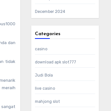
December 2024
pus1000
Categories
Anda dan
casino
an tidak
download apk slot777
Judi Bola
menarik
 meraih
live casino
mahjong slot
n sangat