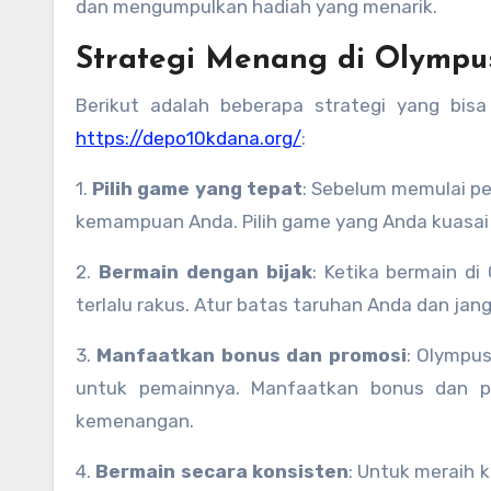
dan mengumpulkan hadiah yang menarik.
Strategi Menang di Olympu
Berikut adalah beberapa strategi yang bi
https://depo10kdana.org/
:
1.
Pilih game yang tepat
: Sebelum memulai pe
kemampuan Anda. Pilih game yang Anda kuasai
2.
Bermain dengan bijak
: Ketika bermain d
terlalu rakus. Atur batas taruhan Anda dan jan
3.
Manfaatkan bonus dan promosi
: Olympu
untuk pemainnya. Manfaatkan bonus dan p
kemenangan.
4.
Bermain secara konsisten
: Untuk meraih 