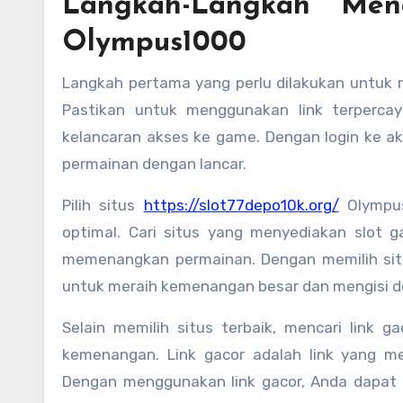
Langkah-Langkah Men
Olympus1000
Langkah pertama yang perlu dilakukan untuk 
Pastikan untuk menggunakan link terperc
kelancaran akses ke game. Dengan login ke a
permainan dengan lancar.
Pilih situs
https://slot77depo10k.org/
Olympus
optimal. Cari situs yang menyediakan slot
memenangkan permainan. Dengan memilih sit
untuk meraih kemenangan besar dan mengisi 
Selain memilih situs terbaik, mencari lin
kemenangan. Link gacor adalah link yang 
Dengan menggunakan link gacor, Anda dapat