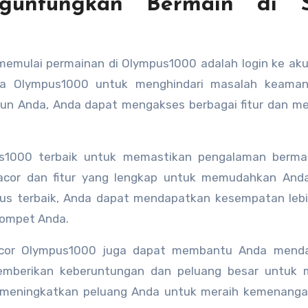
guntungkan Bermain di S
memulai permainan di Olympus1000 adalah login ke ak
aya Olympus1000 untuk menghindari masalah keama
kun Anda, Anda dapat mengakses berbagai fitur dan m
1000 terbaik untuk memastikan pengalaman berma
 gacor dan fitur yang lengkap untuk memudahkan And
us terbaik, Anda dapat mendapatkan kesempatan lebi
dompet Anda.
k gacor Olympus1000 juga dapat membantu Anda mend
memberikan keberuntungan dan peluang besar untuk 
 meningkatkan peluang Anda untuk meraih kemenanga