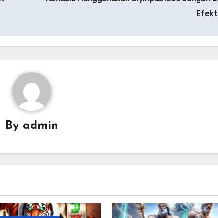
Efekt
By
admin