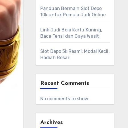
Panduan Bermain Slot Depo
10k untuk Pemula Judi Online
Link Judi Bola Kartu Kuning,
Baca Tensi dan Gaya Wasit
Slot Depo 5k Resmi: Modal Kecil,
Hadiah Besar!
Recent Comments
No comments to show.
Archives