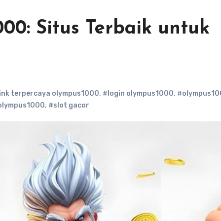
0: Situs Terbaik untuk
ink terpercaya olympus1000
,
#login olympus1000
,
#olympus10
 olympus1000
,
#slot gacor