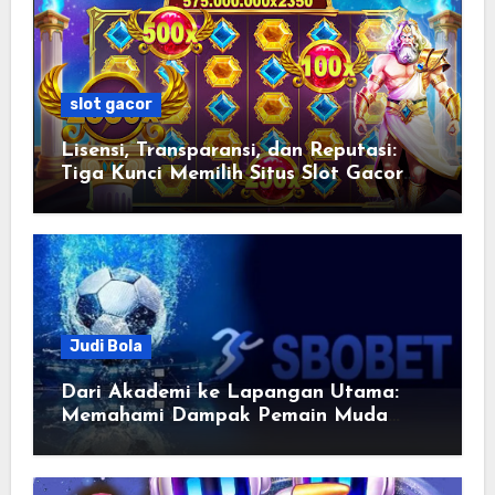
slot gacor
Lisensi, Transparansi, dan Reputasi:
Tiga Kunci Memilih Situs Slot Gacor
yang Kredibel
Judi Bola
Dari Akademi ke Lapangan Utama:
Memahami Dampak Pemain Muda
terhadap Performa dan Peluang
Taruhan Bola