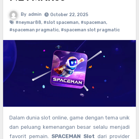
By
admin
October 22, 2025
#neymar88
,
#slot spaceman
,
#spaceman
,
#spaceman pragmatic
,
#spaceman slot pragmatic
Dalam dunia slot online, game dengan tema unik
dan peluang kemenangan besar selalu menjadi
favorit pemain.
SPACEMAN Slot
dari provider