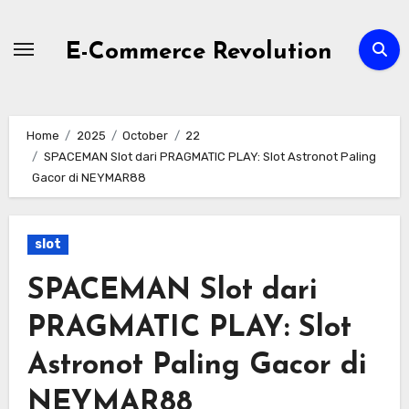
Skip
to
E-Commerce Revolution
content
Home
2025
October
22
SPACEMAN Slot dari PRAGMATIC PLAY: Slot Astronot Paling
Gacor di NEYMAR88
slot
SPACEMAN Slot dari
PRAGMATIC PLAY: Slot
Astronot Paling Gacor di
NEYMAR88