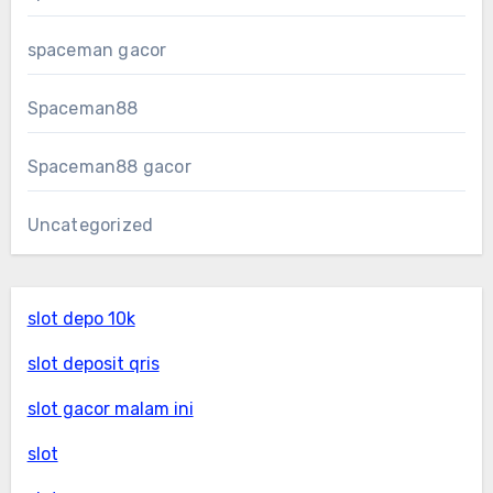
spaceman gacor
Spaceman88
Spaceman88 gacor
Uncategorized
slot depo 10k
slot deposit qris
slot gacor malam ini
slot