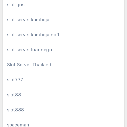
slot qris
slot server kamboja
slot server kamboja no 1
slot server luar negri
Slot Server Thailand
slot777
slot88
slot888
spaceman