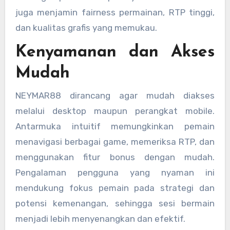
juga menjamin fairness permainan, RTP tinggi,
dan kualitas grafis yang memukau.
Kenyamanan dan Akses
Mudah
NEYMAR88 dirancang agar mudah diakses
melalui desktop maupun perangkat mobile.
Antarmuka intuitif memungkinkan pemain
menavigasi berbagai game, memeriksa RTP, dan
menggunakan fitur bonus dengan mudah.
Pengalaman pengguna yang nyaman ini
mendukung fokus pemain pada strategi dan
potensi kemenangan, sehingga sesi bermain
menjadi lebih menyenangkan dan efektif.