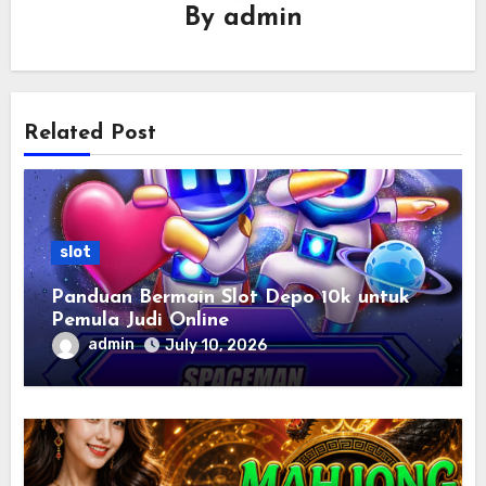
By
admin
Related Post
slot
Panduan Bermain Slot Depo 10k untuk
Pemula Judi Online
admin
July 10, 2026