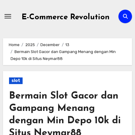
Skip
to
E-Commerce Revolution
content
Home
2025
December
13
Bermain Slot Gacor dan Gampang Menang dengan Min
Depo 10k di Situs Neymar88
slot
Bermain Slot Gacor dan
Gampang Menang
dengan Min Depo 10k di
Situs Neymar88