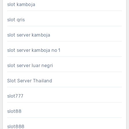
slot kamboja
slot qris
slot server kamboja
slot server kamboja no 1
slot server luar negri
Slot Server Thailand
slot777
slot88
slot888