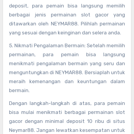
deposit, para pemain bisa langsung memilih
berbagai jenis permainan slot gacor yang
ditawarkan oleh NEYMAR88. Pilihlah permainan
yang sesuai dengan keinginan dan selera anda.
5. Nikmati Pengalaman Bermain: Setelah memilih
permainan, para pemain bisa langsung
menikmati pengalaman bermain yang seru dan
menguntungkan di NEYMAR88. Bersiaplah untuk
meraih kemenangan dan keuntungan dalam
bermain.
Dengan langkah-langkah di atas, para pemain
bisa mulai menikmati berbagai permainan slot
gacor dengan minimal deposit 10 ribu di situs
Neymar88. Jangan lewatkan kesempatan untuk