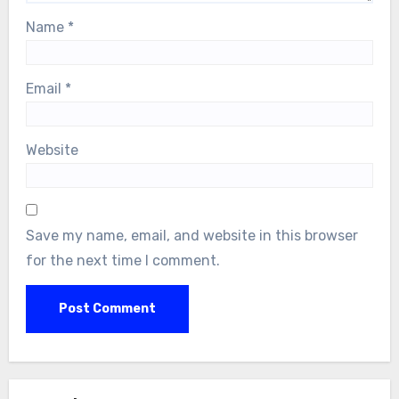
Name
*
Email
*
Website
Save my name, email, and website in this browser
for the next time I comment.