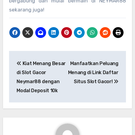
bergabung dan mulai bermain di NEYMAR88
sekarang juga!
Post
Kiat Menang Besar
Manfaatkan Peluang
navigation
di Slot Gacor
Menang di Link Daftar
Neymar88 dengan
Situs Slot Gacor!
Modal Deposit 10k