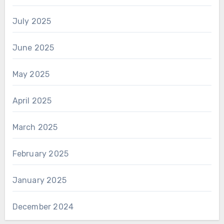
July 2025
June 2025
May 2025
April 2025
March 2025
February 2025
January 2025
December 2024