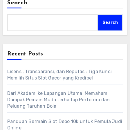
Search
Search
Recent Posts
Lisensi, Transparansi, dan Reputasi: Tiga Kunci
Memilih Situs Slot Gacor yang Kredibel
Dari Akademi ke Lapangan Utama: Memahami
Dampak Pemain Muda terhadap Performa dan
Peluang Taruhan Bola
Panduan Bermain Slot Depo 10k untuk Pemula Judi
Online