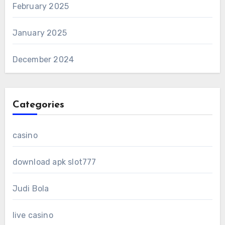
February 2025
January 2025
December 2024
Categories
casino
download apk slot777
Judi Bola
live casino