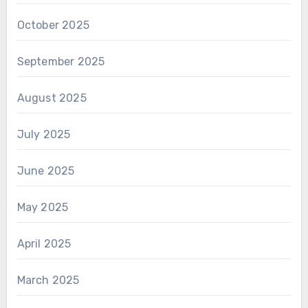
October 2025
September 2025
August 2025
July 2025
June 2025
May 2025
April 2025
March 2025