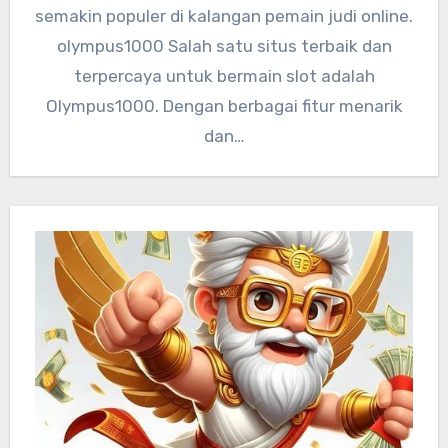
semakin populer di kalangan pemain judi online.
olympus1000 Salah satu situs terbaik dan
terpercaya untuk bermain slot adalah
Olympus1000. Dengan berbagai fitur menarik
dan…