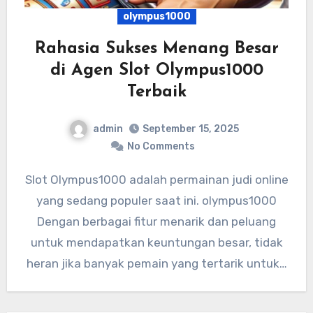
olympus1000
Rahasia Sukses Menang Besar
di Agen Slot Olympus1000
Terbaik
admin
September 15, 2025
No Comments
Slot Olympus1000 adalah permainan judi online
yang sedang populer saat ini. olympus1000
Dengan berbagai fitur menarik dan peluang
untuk mendapatkan keuntungan besar, tidak
heran jika banyak pemain yang tertarik untuk…