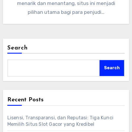
menarik dan menantang, situs ini menjadi
pilihan utama bagi para penjudi…
Search
Search
Recent Posts
Lisensi, Transparansi, dan Reputasi: Tiga Kunci
Memilih Situs Slot Gacor yang Kredibel