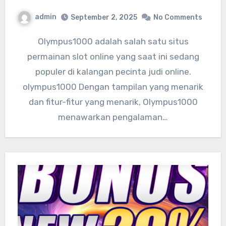
admin
September 2, 2025
No Comments
Olympus1000 adalah salah satu situs
permainan slot online yang saat ini sedang
populer di kalangan pecinta judi online.
olympus1000 Dengan tampilan yang menarik
dan fitur-fitur yang menarik, Olympus1000
menawarkan pengalaman…