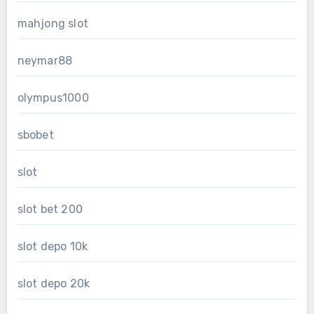
mahjong slot
neymar88
olympus1000
sbobet
slot
slot bet 200
slot depo 10k
slot depo 20k