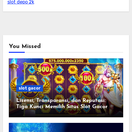
slot depo 2k
You Missed
slot gacor
Lisensi, Transparansi, dan Reputasi:
Tiga Kunci Memilih Situs Slot Gacor
yang Kredibel