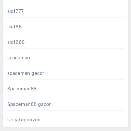
slot777
slot88
slot888
spaceman
spaceman gacor
Spaceman88
Spaceman88 gacor
Uncategorized