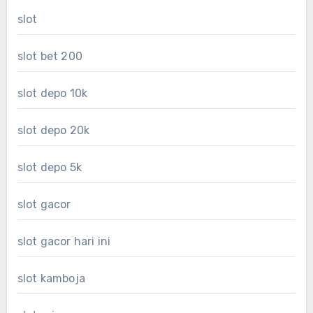
slot
slot bet 200
slot depo 10k
slot depo 20k
slot depo 5k
slot gacor
slot gacor hari ini
slot kamboja