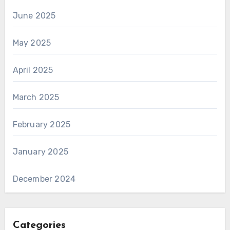
June 2025
May 2025
April 2025
March 2025
February 2025
January 2025
December 2024
Categories