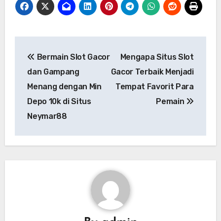
Post
Bermain Slot Gacor
Mengapa Situs Slot
navigation
dan Gampang
Gacor Terbaik Menjadi
Menang dengan Min
Tempat Favorit Para
Depo 10k di Situs
Pemain
Neymar88