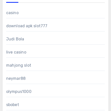
casino
download apk slot777
Judi Bola
live casino
mahjong slot
neymar88
olympus1000
sbobet